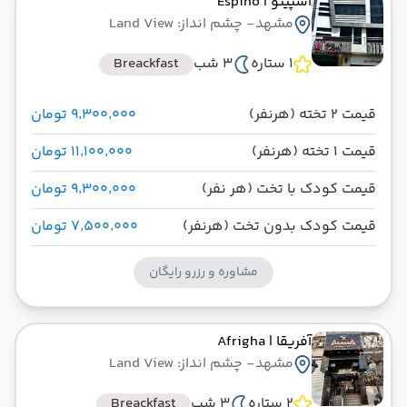
اسپینو
| Espino
3 شب اقامت در مشهد
مشهد
- چشم انداز: Land View
1 ستاره
3 شب
Breackfast
زاگرس
مدت پرواز: 01:30
از فرودگاه بین‌المللی شهید هاشمی‌نژاد MHD
قیمت 2 تخته (هرنفر)
۹٬۳۰۰٬۰۰۰ تومان
تاریخ سفر : 02 مهر 1404
ساعت سفر : 06:00
به فرودگاه مهرآباد THR
قیمت 1 تخته (هرنفر)
۱۱٬۱۰۰٬۰۰۰ تومان
قیمت کودک با تخت (هر نفر)
۹٬۳۰۰٬۰۰۰ تومان
قیمت کودک بدون تخت (هرنفر)
۷٬۵۰۰٬۰۰۰ تومان
مشاوره و رزرو رایگان
آفریقا
| Afrigha
مشهد
- چشم انداز: Land View
2 ستاره
3 شب
Breackfast