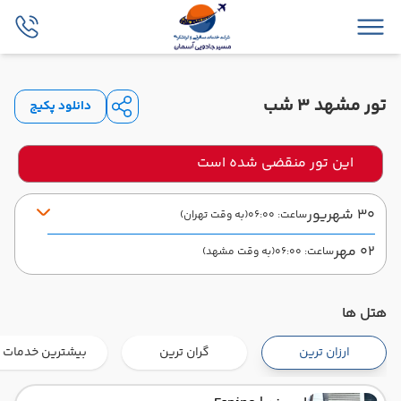
تور مشهد 3 شب
دانلود پکیج
این تور منقضی شده است
30 شهریور
ساعت: 06:00
(به وقت تهران)
02 مهر
ساعت: 06:00
(به وقت مشهد)
تابان
مدت پرواز: 01:30
هتل ها
از فرودگاه مهرآباد THR
تاریخ سفر : 30 شهریور 1404
ساعت سفر : 06:00
ارزان ترین
گران ترین
بیشترین خدمات
به فرودگاه بین‌المللی شهید هاشمی‌نژاد MHD