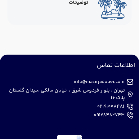
توضیحات
اطلاعات تماس
info@masirjadouei.com
تهران ، بلوار فردوس شرق ، خیابان مالکی ،میدان گلستان
پلاک 16
02191008481
09128482743