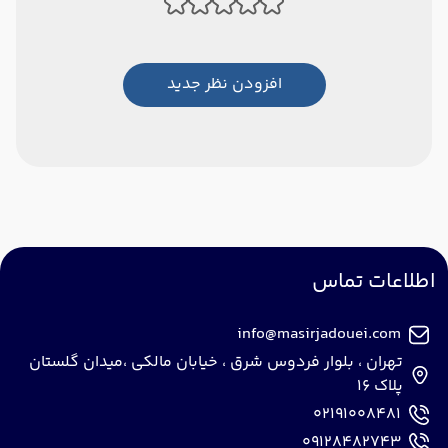
افزودن نظر جدید
اطلاعات تماس
info@masirjadouei.com
تهران ، بلوار فردوس شرق ، خیابان مالکی ،میدان گلستان
پلاک 16
02191008481
09128482743