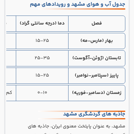
جدول آب و هوای مشهد و رویدادهای مهم
فصل
دما (درجه سانتی گراد)
بارن
بهار (مارس-مه)
15-25
متو
تابستان (ژوئن-آگوست)
25-35
ک
پاییز (سپتامبر-نوامبر)
15-25
متو
زمستان (دسامبر-فوریه)
0-10
کم تا 
جاذبه های گردشگری مشهد
مشهد، به عنوان پایتخت معنوی ایران، جاذبه های