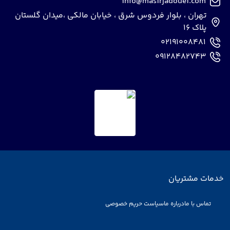
info@masirjadouei.com
تهران ، بلوار فردوس شرق ، خیابان مالکی ،میدان گلستان
پلاک 16
02191008481
09128482743
خدمات مشتریان
تماس با ما
درباره ما
سیاست حریم خصوصی