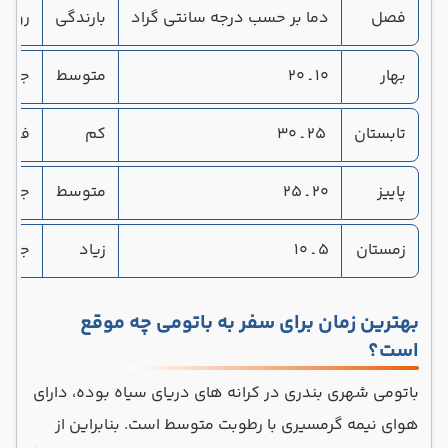
فصل
دما بر حسب درجه سانتی گراد
بارندگی
روید
بهار
۱۰ ـ ۲۰
متوسط
جشن ن
تابستان
۲۵ ـ ۳۰
کم
فستیو
پاییز
۲۰ ـ ۲۵
متوسط
جشنوا
زمستان
۵ ـ ۱۰
زیاد
جشنوا
بهترین زمان برای سفر به باتومی چه موقع
است؟
باتومی شهری بندری در کرانه های دریای سیاه بوده، دارای
هوای نیمه گرمسیری با رطوبت متوسط است. بنابراین از