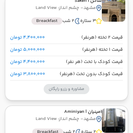
ساکن
| Saken
مشهد
- چشم انداز: Land View
نور الرضا
مدت پرواز: 10:00
3 ستاره
2 شب
Breackfast
از
تاریخ سفر : 26 آبان 1404
ساعت سفر : 16:35
به
قیمت 2 تخته (هرنفر)
۴٬۴۰۰٬۰۰۰ تومان
قیمت 1 تخته (هرنفر)
۵٬۰۰۰٬۰۰۰ تومان
قیمت کودک با تخت (هر نفر)
۴٬۴۰۰٬۰۰۰ تومان
قیمت کودک بدون تخت (هرنفر)
۳٬۸۰۰٬۰۰۰ تومان
مشاوره و رزرو رایگان
امینیان
| Aminiyan
مشهد
- چشم انداز: Land View
2 ستاره
2 شب
Breackfast