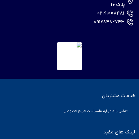
پلاک 16
02191008481
09128482743
خدمات مشتریان
تماس با ما
درباره ما
سیاست حریم خصوصی
لینک های مفید