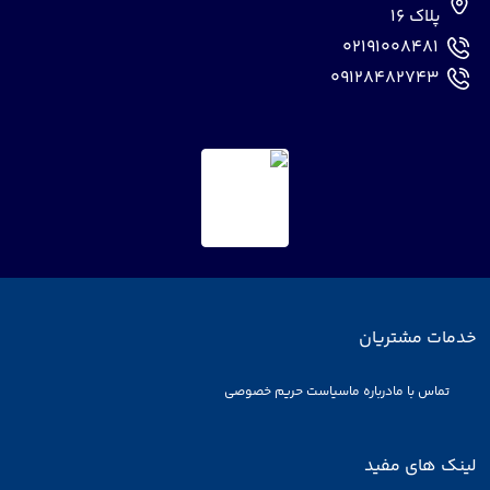
پلاک 16
02191008481
09128482743
خدمات مشتریان
تماس با ما
درباره ما
سیاست حریم خصوصی
لینک های مفید