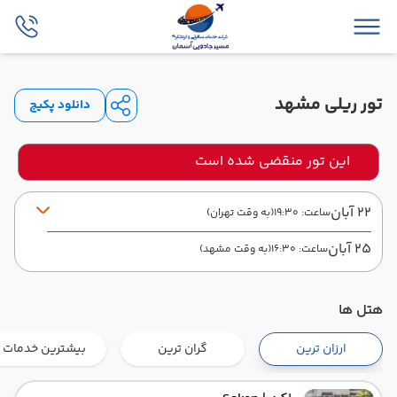
تور ریلی مشهد
دانلود پکیج
این تور منقضی شده است
22 آبان
ساعت: 19:30
(به وقت تهران)
25 آبان
ساعت: 16:30
(به وقت مشهد)
نور الرضا
مدت پرواز: 10:00
هتل ها
از
تاریخ سفر : 22 آبان 1404
ساعت سفر : 19:30
ارزان ترین
گران ترین
بیشترین خدمات
به
3 شب اقامت در مشهد