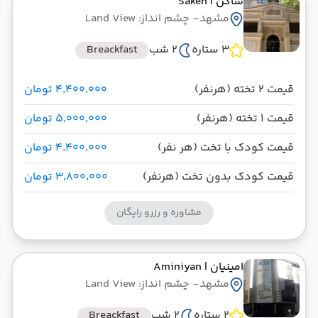
ساکن
| Saken
مشهد
- چشم انداز: Land View
نور الرضا
مدت پرواز: 10:00
3 ستاره
2 شب
Breackfast
از
تاریخ سفر : 25 آبان 1404
ساعت سفر : 16:30
به
قیمت 2 تخته (هرنفر)
۴٬۴۰۰٬۰۰۰ تومان
قیمت 1 تخته (هرنفر)
۵٬۰۰۰٬۰۰۰ تومان
قیمت کودک با تخت (هر نفر)
۴٬۴۰۰٬۰۰۰ تومان
قیمت کودک بدون تخت (هرنفر)
۳٬۸۰۰٬۰۰۰ تومان
مشاوره و رزرو رایگان
امینیان
| Aminiyan
مشهد
- چشم انداز: Land View
2 ستاره
2 شب
Breackfast