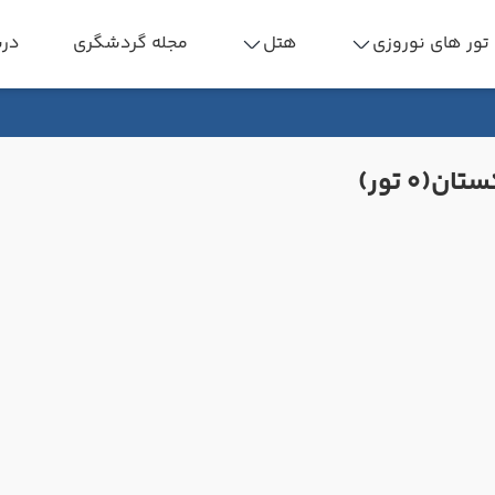
تور های نوروزی
هتل
مجله گردشگری
درب
کستان
(0 تور)