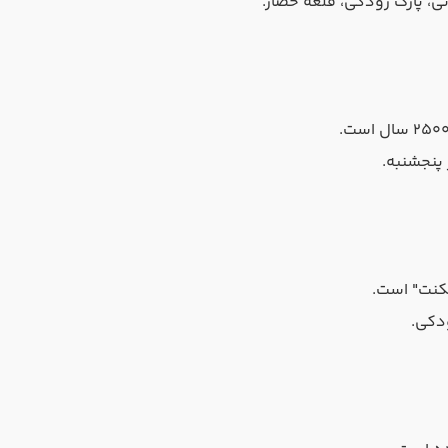
، پارک رودکی، قلعه حصار.
 پنجشنبه.
کنت" است.
دکی.