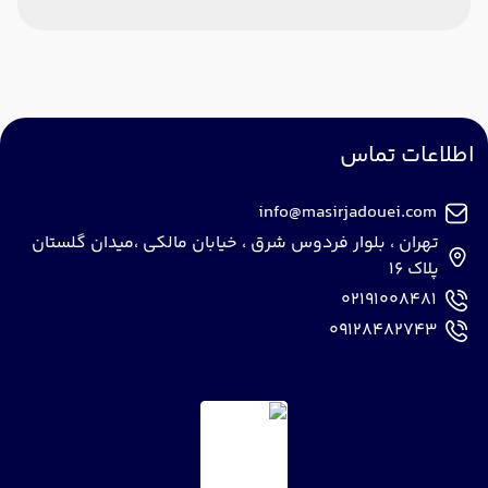
اطلاعات تماس
info@masirjadouei.com
تهران ، بلوار فردوس شرق ، خیابان مالکی ،میدان گلستان
پلاک 16
02191008481
09128482743