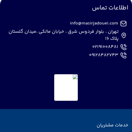
اطلاعات تماس
info@masirjadouei.com
تهران ، بلوار فردوس شرق ، خیابان مالکی ،میدان گلستان
پلاک 16
02191008481
09128482743
خدمات مشتریان