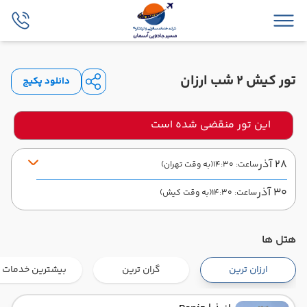
تور کیش 2 شب ارزان
دانلود پکیج
این تور منقضی شده است
28 آذر
ساعت: 14:30
(به وقت تهران)
30 آذر
ساعت: 14:30
(به وقت کیش)
زاگرس
مدت پرواز: 01:40
هتل ها
از فرودگاه مهرآباد THR
تاریخ سفر : 28 آذر 1404
ساعت سفر : 14:30
ارزان ترین
گران ترین
بیشترین خدمات
به فرودگاه بین‌المللی کیش KIH