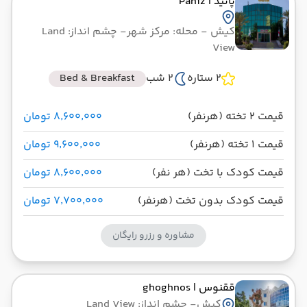
پانیذ
| Paniz
2 شب اقامت در کیش
کیش
- محله: مرکز شهر
- چشم انداز: Land
View
ایران ایر
مدت پرواز: 01:40
از فرودگاه بین‌المللی کیش KIH
تاریخ سفر : 30 آذر 1404
2 ستاره
2 شب
Bed & Breakfast
ساعت سفر : 14:30
به فرودگاه مهرآباد THR
قیمت 2 تخته (هرنفر)
۸٬۶۰۰٬۰۰۰ تومان
قیمت 1 تخته (هرنفر)
۹٬۶۰۰٬۰۰۰ تومان
قیمت کودک با تخت (هر نفر)
۸٬۶۰۰٬۰۰۰ تومان
قیمت کودک بدون تخت (هرنفر)
۷٬۷۰۰٬۰۰۰ تومان
مشاوره و رزرو رایگان
ققنوس
| ghoghnos
کیش
- چشم انداز: Land View