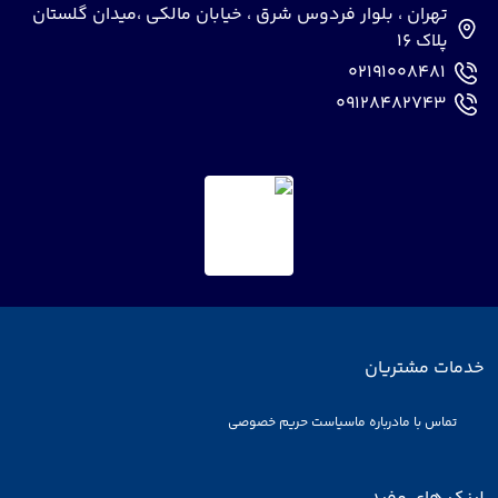
تهران ، بلوار فردوس شرق ، خیابان مالکی ،میدان گلستان
پلاک 16
02191008481
09128482743
خدمات مشتریان
تماس با ما
درباره ما
سیاست حریم خصوصی