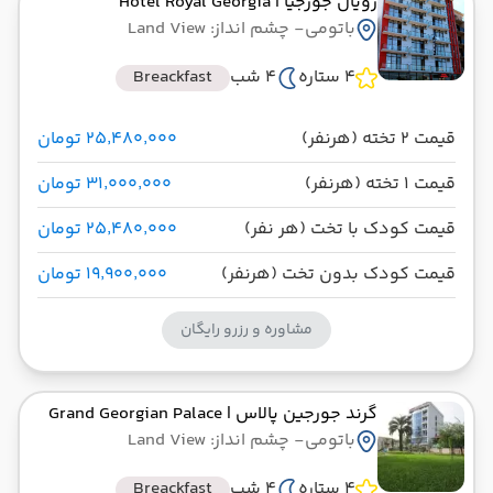
رویال جورجیا
| Hotel Royal Georgia
4 شب اقامت در باتومی
باتومی
- چشم انداز: Land View
4 ستاره
4 شب
Breackfast
وارش
مدت پرواز: 02:00
از فرودگاه بین‌المللی باتومی BUS
تاریخ سفر : 20 خرداد 1404
قیمت 2 تخته (هرنفر)
۲۵٬۴۸۰٬۰۰۰ تومان
ساعت سفر : 11:30
به فرودگاه بین‌المللی امام خمینی IKA
قیمت 1 تخته (هرنفر)
۳۱٬۰۰۰٬۰۰۰ تومان
قیمت کودک با تخت (هر نفر)
۲۵٬۴۸۰٬۰۰۰ تومان
قیمت کودک بدون تخت (هرنفر)
۱۹٬۹۰۰٬۰۰۰ تومان
مشاوره و رزرو رایگان
گرند جورجین پالاس
| Grand Georgian Palace
باتومی
- چشم انداز: Land View
4 ستاره
4 شب
Breackfast