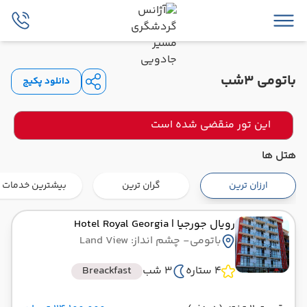
باتومی 3شب
دانلود پکیج
این تور منقضی شده است
هتل ها
ارزان ترین
گران ترین
بیشترین خدمات
رویال جورجیا
| Hotel Royal Georgia
باتومی
- چشم انداز: Land View
4 ستاره
3 شب
Breackfast