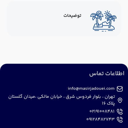
توضیحات
اطلاعات تماس
info@masirjadouei.com
تهران ، بلوار فردوس شرق ، خیابان مالکی ،میدان گلستان
پلاک 16
02191008481
09128482743