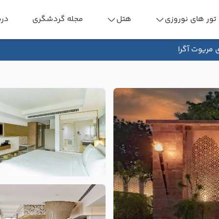
تور های نوروزی
هتل
مجله گردشگری
درب
ی مریوت آگرا