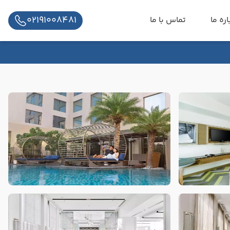
02191008481
اره ما
تماس با ما