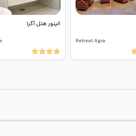
الینور هتل آگرا
a
Retreat Agra