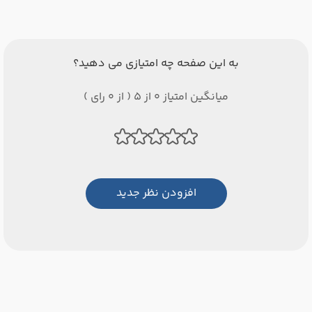
به این صفحه چه امتیازی می دهید؟
میانگین امتیاز 0 از 5 ( از 0 رای )
افزودن نظر جدید