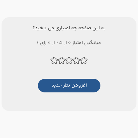
به این صفحه چه امتیازی می دهید؟
میانگین امتیاز 0 از 5 ( از 0 رای )
افزودن نظر جدید