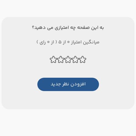
به این صفحه چه امتیازی می دهید؟
میانگین امتیاز 0 از 5 ( از 0 رای )
افزودن نظر جدید