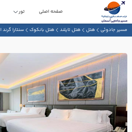
صفحه اصلی
تور
مسیر جادوئی
هتل
هتل تایلند
هتل بانکوک
سنتارا گرند 