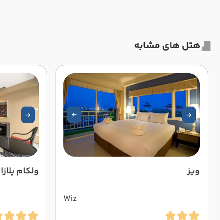
هتل های مشابه
ویز
ولکام پلازا
Wiz