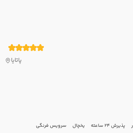
پاتایا
پذیرش 24 ساعته
یخچال
سرویس فرنگی