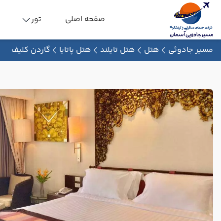
صفحه اصلی
تور
مسیر جادوئی
هتل
هتل تایلند
هتل پاتایا
گاردن کلیف