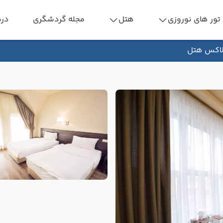
تور های نوروزی
هتل
مجله گردشگری
درب
لاکس هتل