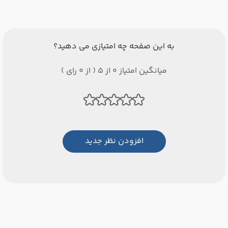
به این صفحه چه امتیازی می دهید؟
میانگین امتیاز 0 از 5 ( از 0 رای )
افزودن نظر جدید