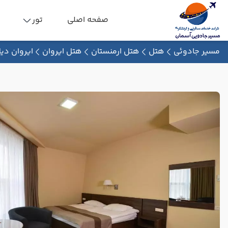
صفحه اصلی
تور
مسیر جادوئی
هتل
هتل ارمنستان
هتل ایروان
ایروان دی