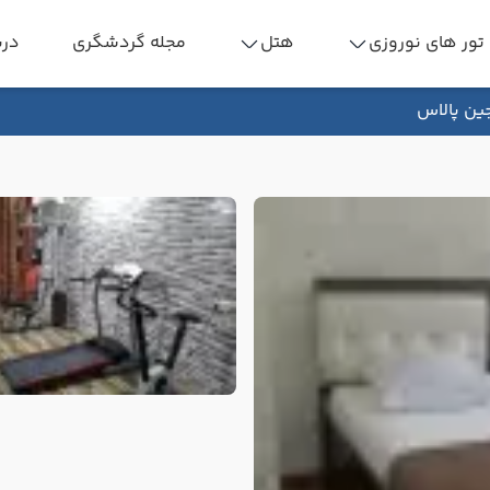
تور های نوروزی
هتل
مجله گردشگری
درب
ین پالاس