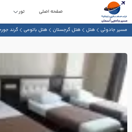
صفحه اصلی
تور
مسیر جادوئی
هتل
هتل گرجستان
هتل باتومی
گرند جورج