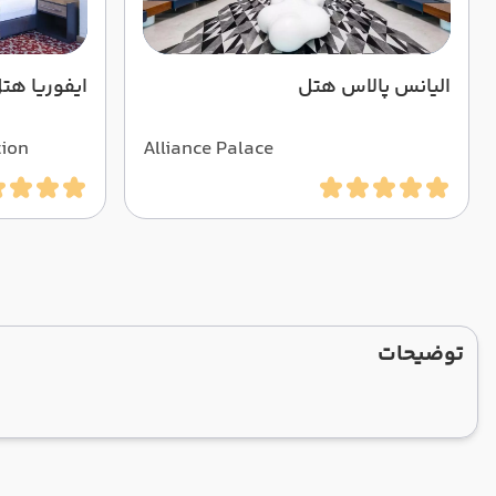
الیانس پالاس هتل
ایفوریا هت
tion
Alliance Palace
توضیحات