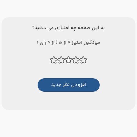
به این صفحه چه امتیازی می دهید؟
میانگین امتیاز 0 از 5 ( از 0 رای )
افزودن نظر جدید