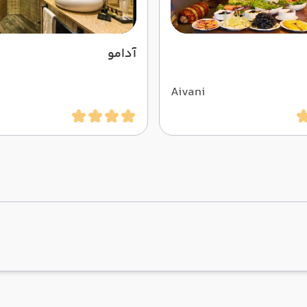
آدامو
Aivani