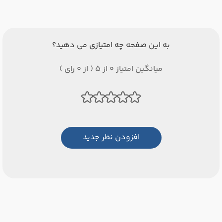
به این صفحه چه امتیازی می دهید؟
میانگین امتیاز 0 از 5 ( از 0 رای )
افزودن نظر جدید