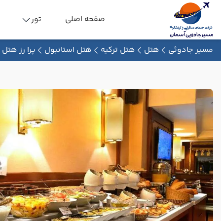
صفحه اصلی
تور
مسیر جادوئی
هتل
هتل ترکیه
هتل استانبول
پرا رز هتل