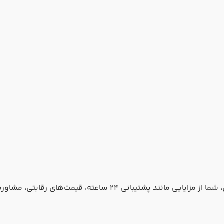
با رزرو هتل پرا رز استانبول از طریق آژانس مسیر جادویی آسمان، شما