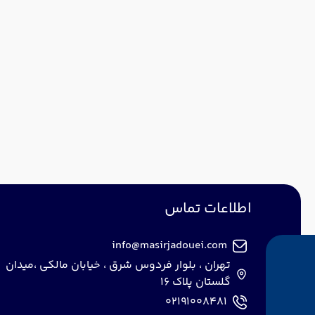
اطلاعات تماس
info@masirjadouei.com
تهران ، بلوار فردوس شرق ، خیابان مالکی ،میدان
گلستان پلاک 16
02191008481