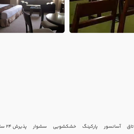
آسانسور
پارکینگ
خشکشویی
سشوار
پذیرش 24 ساعته