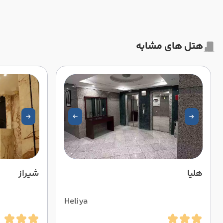
هتل های مشابه
هلیا
شیراز
Heliya