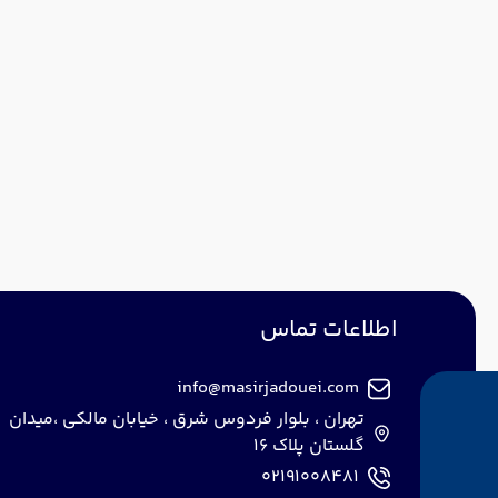
اطلاعات تماس
info@masirjadouei.com
تهران ، بلوار فردوس شرق ، خیابان مالکی ،میدان
گلستان پلاک 16
02191008481