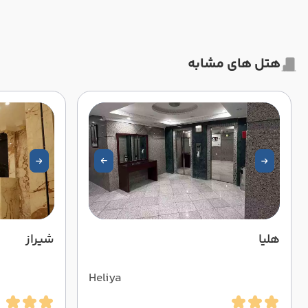
هتل های مشابه
هلیا
شیراز
Heliya