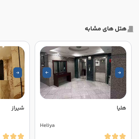
هتل های مشابه
هلیا
شیراز
Heliya