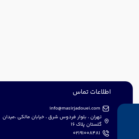
اطلاعات تماس
info@masirjadouei.com
تهران ، بلوار فردوس شرق ، خیابان مالکی ،میدان
گلستان پلاک 16
02191008481