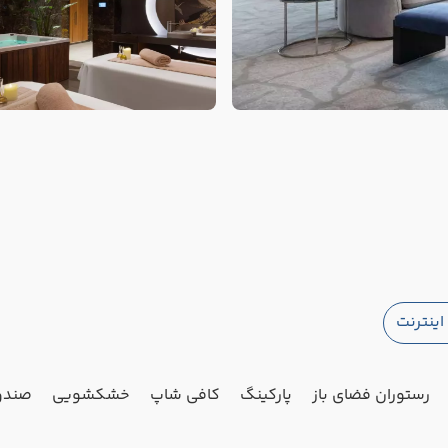
ینترنت
رستوران فضای باز
پارکینگ
کافی شاپ
خشکشویی
صندو