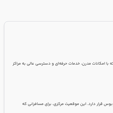
Wyndha استانبول (Wyndham Grand Levent Hotel Istanbul) هتلی ۵ ستاره و لوکس در منطقه Levent است که با امکانات مدرن، خدمات حرفه‌ای و دسترسی عالی به مراکز
ه‌های مترو و اتوبوس قرار دارد. این موقعیت مرکزی، برای مسافرانی که