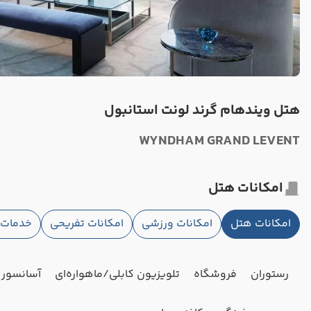
هتل ویندهام گرند لونت استانبول
WYNDHAM GRAND LEVENT
امکانات هتل
امکانات هتل
امکانات ورزشی
امکانات تفریحی
خدمات ا
رستوران
فروشگاه
تلویزیون کابلی/ماهواره‌ای
آسانسور