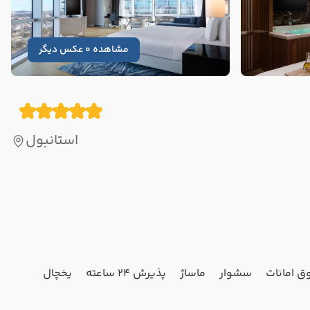
مشاهده 0 عکس دیگر
استانبول
ق امانات
سشوار
ماساژ
پذیرش 24 ساعته
یخچال