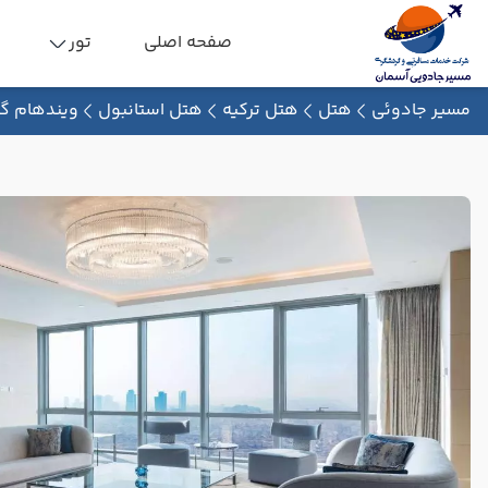
صفحه اصلی
تور
مسیر جادوئی
هتل
هتل ترکیه
هتل استانبول
ویندهام گر