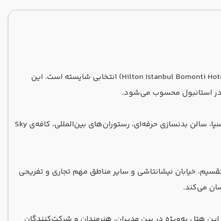
اگر به‌دنبال اقامتی بی‌نقص و لاکچری در یکی از بهترین هتل‌های استانبول هستید، هتل هیلتون بومونتی (Hilton Istanbul Bomonti Hotel & Conference Center) انتخابی شایسته است. این
ی در استانبول محسوب می‌شود.
هتل هیلتون بومونتی با بیش از 800 اتاق، یکی از بزرگ‌ترین و مجهزترین هتل‌های شهر است که امکاناتی مانند استخر سرپوشیده، اسپا، سالن بدنسازی حرفه‌ای، رستوران‌های بین‌المللی، کافه‌ی Sky
 تقسیم، خیابان نیشانتاشی و سایر مناطق مهم تجاری و تفریحی
ان می‌کند.
این هتل به‌ویژه در بین مدیران، هنرمندان و شرکت‌کنندگان