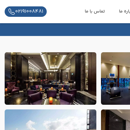
02191008481
اره ما
تماس با ما