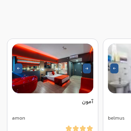
آمون
amon
belmus