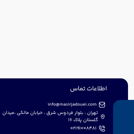
اطلاعات تماس
info@masirjadouei.com
تهران ، بلوار فردوس شرق ، خیابان مالکی ،میدان
گلستان پلاک 16
02191008481