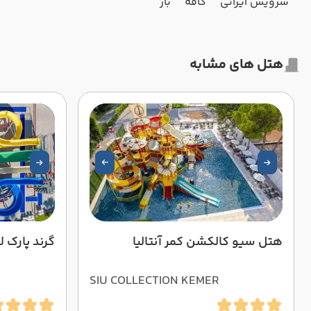
سرویس ایرانی
کافه
بار
هتل های مشابه
هتل سیو کالکشن کمر آنتالیا
گرند پارک لا
SIU COLLECTION KEMER