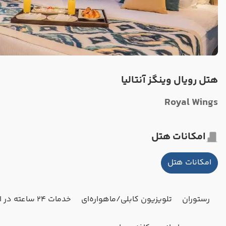
هتل رویال وینگز آنتالیا
Royal Wings
امکانات هتل
امکانات هتل
رستوران
تلویزیون کابلی/ماهواره‌ای
خدمات 24 ساعته در اتاق