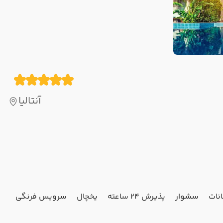
آنتالیا
نات
سشوار
پذیرش 24 ساعته
یخچال
سرویس فرنگی