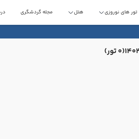
تور های نوروزی
هتل
مجله گردشگری
درب
(0 تور)