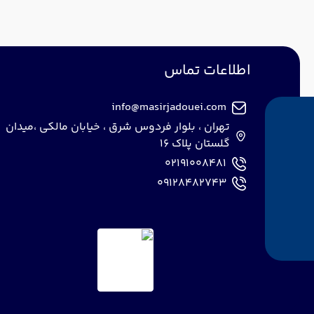
اطلاعات تماس
info@masirjadouei.com
تهران ، بلوار فردوس شرق ، خیابان مالکی ،میدان
گلستان پلاک 16
02191008481
09128482743