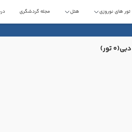
تور های نوروزی
هتل
مجله گردشگری
درب
دبی
(0 تور)