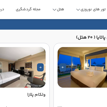
تور های نوروزی
هتل
مجله گردشگری
درب
یا ( 20 هتل)
ولکام پلازا