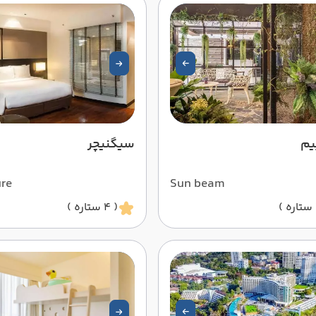
یم
سیگنیچر
ure
Sun beam
( 4 ستاره )