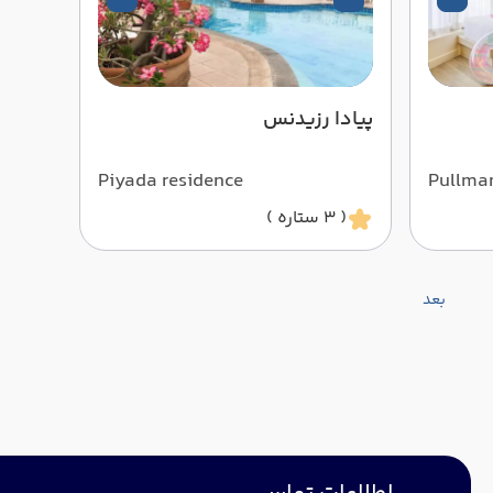
پیادا رزیدنس
Piyada residence
Pullma
( 3 ستاره )
بعد