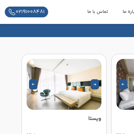
02191008481
اره ما
تماس با ما
ویستا