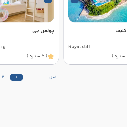
کلیف
پولمن جی
n g
Royal cliff
( 5 ستاره )
قبل
1
2