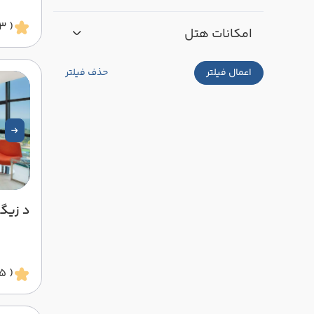
( 3 ستاره )
امکانات هتل
اعمال فیلتر
حذف فیلتر
د زیگ
( 5 ستاره )