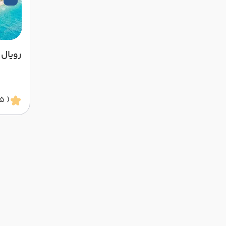
رویال 
( 5 ستاره )