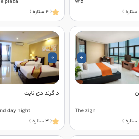
e plaza
Wiz
( 4 ستاره )
ن
د گرند دی نایت
nd day night
The zign
( 3 ستاره )