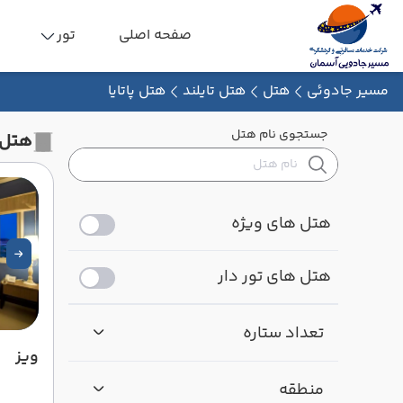
صفحه اصلی
تور
مسیر جادوئی
هتل
هتل تایلند
هتل پاتایا
جستجوی نام هتل
هتل پاتا
هتل های ویژه
هتل های تور دار
تعداد ستاره
ویز
منطقه