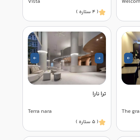
Vista
Welcom
( 4 ستاره )
ترا نارا
Terra nara
The gra
( 5 ستاره )