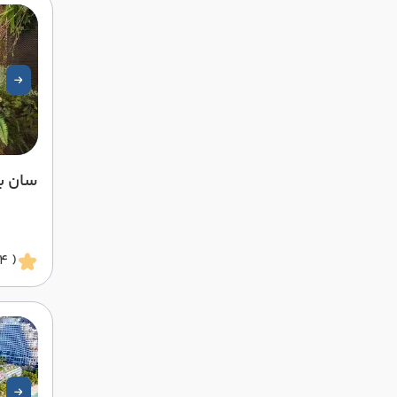
سان ب
( 4 ستاره )